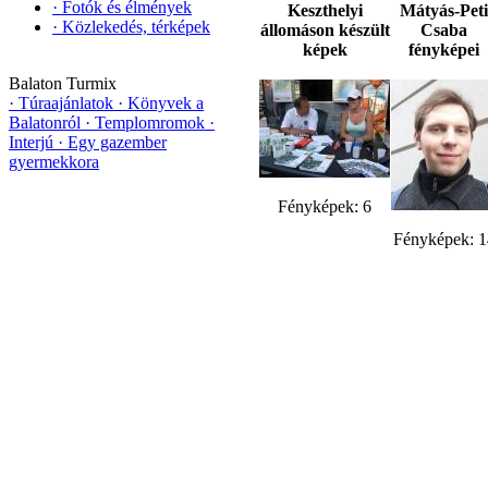
·
Fotók és élmények
Keszthelyi
Mátyás-Peti
·
Közlekedés, térképek
állomáson készült
Csaba
képek
fényképei
Balaton Turmix
·
Túraajánlatok
·
Könyvek a
Balatonról
·
Templomromok
·
Interjú
·
Egy gazember
gyermekkora
Fényképek: 6
Fényképek: 1