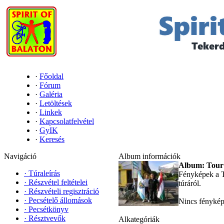
·
Főoldal
·
Fórum
·
Galéria
·
Letöltések
·
Linkek
·
Kapcsolatfelvétel
·
GyIK
·
Keresés
Navigáció
Album információk
Album: Tour 
·
Túraleírás
Fényképek a T
·
Részvétel feltételei
túráról.
·
Részvételi regisztráció
·
Pecsételő állomások
Nincs fényké
·
Pecsétkönyv
·
Résztvevők
Alkategóriák