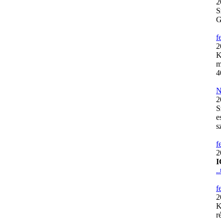
2
S
G
f
2
K
m
4
N
2
S
e
s
f
2
I
.
f
2
K
r