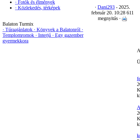
·
Fotók és élmények
·
Dani293
- 2025.
·
Közlekedés, térképek
február 20. 10:28
611
megnyitás ·
Balaton Turmix
·
Túraajánlatok
·
Könyvek a Balatonról
·
Templomromok
·
Interjú
·
Egy gazember
gyermekkora
A
Ü
f
2
K
k
A
2
K
k
k