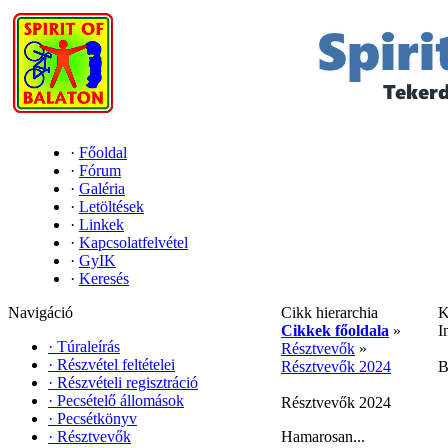
·
Főoldal
·
Fórum
·
Galéria
·
Letöltések
·
Linkek
·
Kapcsolatfelvétel
·
GyIK
·
Keresés
Navigáció
Cikk hierarchia
K
Cikkek főoldala
»
I
·
Túraleírás
Résztvevők
»
·
Részvétel feltételei
Résztvevők 2024
B
·
Részvételi regisztráció
·
Pecsételő állomások
Résztvevők 2024
·
Pecsétkönyv
·
Résztvevők
Hamarosan...