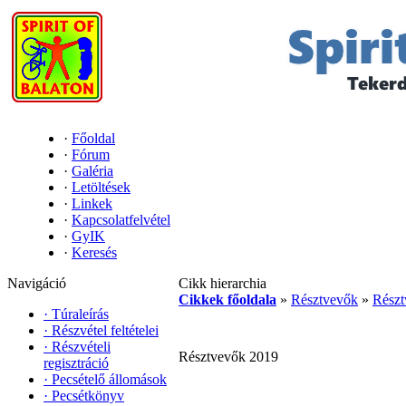
·
Főoldal
·
Fórum
·
Galéria
·
Letöltések
·
Linkek
·
Kapcsolatfelvétel
·
GyIK
·
Keresés
Navigáció
Cikk hierarchia
Cikkek főoldala
»
Résztvevők
»
Részt
·
Túraleírás
·
Részvétel feltételei
·
Részvételi
Résztvevők 2019
regisztráció
·
Pecsételő állomások
·
Pecsétkönyv