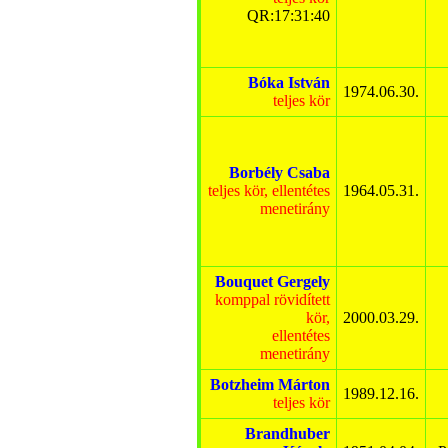
QR:17:31:40
Bóka István
1974.06.30.
teljes kör
Borbély Csaba
teljes kör, ellentétes
1964.05.31.
menetirány
Bouquet Gergely
komppal rövidített
kör,
2000.03.29.
ellentétes
menetirány
Botzheim Márton
1989.12.16.
teljes kör
Brandhuber