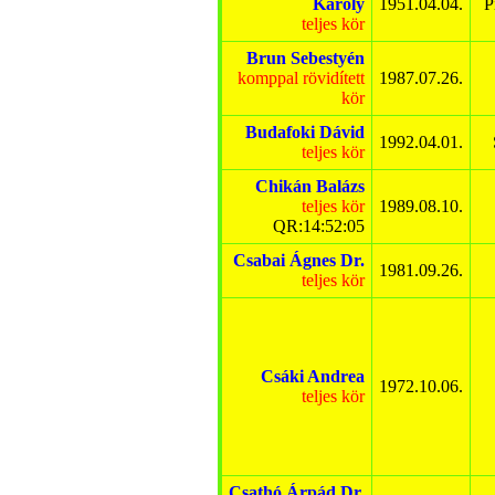
Károly
1951.04.04.
P
teljes kör
Brun Sebestyén
komppal rövidített
1987.07.26.
kör
Budafoki Dávid
1992.04.01.
teljes kör
Chikán Balázs
teljes kör
1989.08.10.
QR:14:52:05
Csabai Ágnes Dr.
1981.09.26.
teljes kör
Csáki Andrea
1972.10.06.
teljes kör
Csathó Árpád Dr.