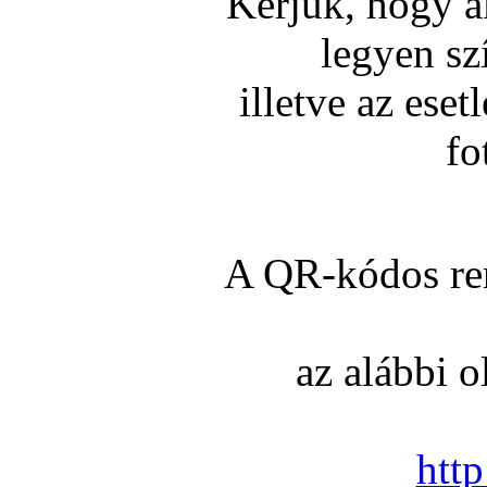
Kérjük, hogy ak
legyen sz
illetve az ese
fo
A QR-kódos ren
az alábbi 
http