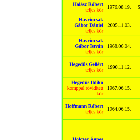
Halász Róbert
1976.08.19.
S
teljes kör
Havrincsák
Gábor Dániel
2005.11.03.
teljes kör
Havrincsák
Gábor István
1968.06.04.
teljes kör
Hegedűs Gellért
1990.11.12.
teljes kör
Hegedüs Ildikó
komppal rövidített
1967.06.15.
kör
Hoffmann Róbert
1964.06.15.
teljes kör
Holczer Ágnes