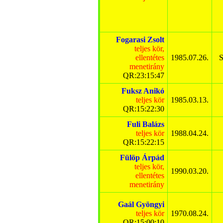
Fogarasi Zsolt
teljes kör,
ellentétes
1985.07.26.
S
menetirány
QR:23:15:47
Fuksz Anikó
teljes kör
1985.03.13.
QR:15:22:30
Fuli Balázs
teljes kör
1988.04.24.
QR:15:22:15
Fülöp Árpád
teljes kör,
1990.03.20.
ellentétes
menetirány
Gaál Gyöngyi
teljes kör
1970.08.24.
QR:15:00:10