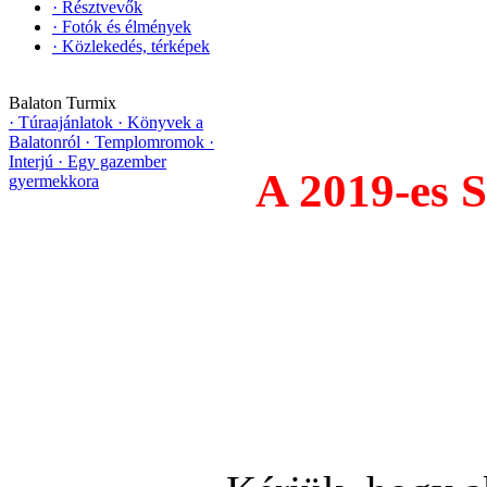
·
Résztvevők
·
Fotók és élmények
·
Közlekedés, térképek
Balaton Turmix
·
Túraajánlatok
·
Könyvek a
Balatonról
·
Templomromok
·
Interjú
·
Egy gazember
A 2019-es
gyermekkora