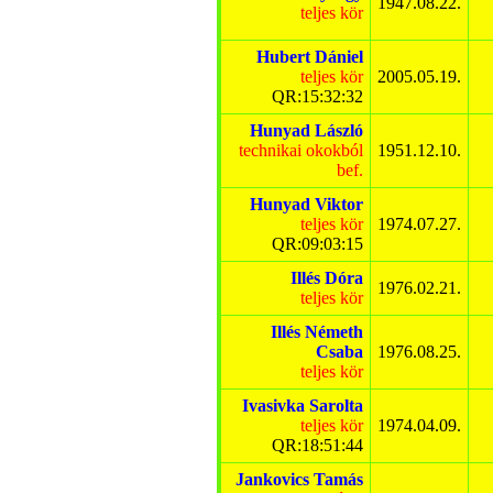
1947.08.22.
teljes kör
Hubert Dániel
teljes kör
2005.05.19.
QR:15:32:32
Hunyad László
technikai okokból
1951.12.10.
bef.
Hunyad Viktor
teljes kör
1974.07.27.
QR:09:03:15
Illés Dóra
1976.02.21.
teljes kör
Illés Németh
Csaba
1976.08.25.
teljes kör
Ivasivka Sarolta
teljes kör
1974.04.09.
QR:18:51:44
Jankovics Tamás