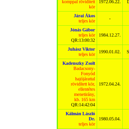
komppal rövidített
1972.06.22.
D
kör
Járai Ákos
-
teljes kör
Jónás Gábor
teljes kör
1984.12.27.
QR:13:00:32
Juhász Viktor
1990.01.02.
S
teljes kör
Kadenszky Zsolt
Badacsony-
Fonyód
hajójárattal
rövidített kör,
1972.04.24.
ellentétes
menetirány,
kb. 165 km
QR:14:42:04
Kálmán László
Dr.
1980.05.04.
teljes kör